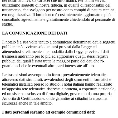
nei nostri archivi, sia cartacei che informatici. Per taluni servizi
utilizziamo soggetti di nostra fiducia, in qualità di responsabi­li del
trattamento, che svolgono per nostro conto compiti di natura tecnica
e/o organizzativa. Il loro elenco è costantemente aggiornato e può
consultarlo agevolmente e gratuitamente chiedendolo al personale di
stu­dio.
LA COMUNICAZIONE DEI DATI
Il notaio è a sua volta tenuto a comunicare determinati dati a soggetti
pubblici: ciò avviene solo nei casi pre­visti dalla Legge ed
attenendosi strettamente alle modalità dalla Legge previste. I dati
trasmessi andranno per lo più ad aggiornare quegli stessi registri
pubblici dai quali è stata tratta la maggior parte dei dati che ri­
guardano Lei e le eventuali altre parti interessate all'atto.
Le trasmissioni avvengono in forma prevalentemente telematica
attraverso dati strutturati, avvalendosi de­gli strumenti informatici e
telematici installati presso lo studio; i notai italiani hanno realizzato
un'apposita rete telematica riservata e protetta, a copertura nazionale,
ed un sistema esclusivo di firma digitale, governa­to da una propria
Autorità di Certificazione, onde garantire ai cittadini la massima
sicurezza anche in tale ambito.
I dati personali saranno ad esempio comunicati dati: