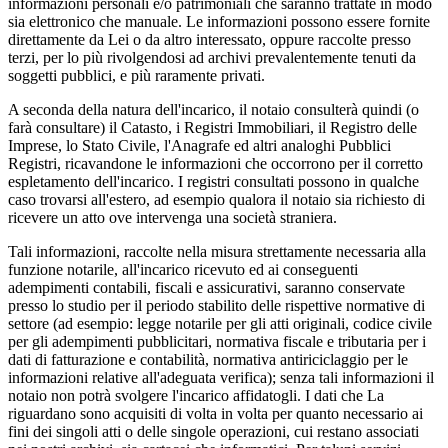
informazioni personali e/o patrimoniali che saranno trattate in modo
sia elettroni­co che manuale. Le informazioni possono essere fornite
direttamente da Lei o da altro interessato, oppure raccolte presso
terzi, per lo più rivolgendosi ad archivi prevalentemente tenuti da
soggetti pubblici, e più ra­ramente privati.
A seconda della natura dell'incarico, il notaio consulterà quindi (o
farà consultare) il Catasto, i Registri Im­mobiliari, il Registro delle
Imprese, lo Stato Civile, l'Anagrafe ed altri analoghi Pubblici
Registri, ricavan­done le informazioni che occorrono per il corretto
espletamento dell'incarico. I registri consultati possono in qualche
caso trovarsi all'estero, ad esempio qualora il notaio sia richiesto di
ricevere un atto ove interven­ga una società straniera.
Tali informazioni, raccolte nella misura strettamente necessaria alla
funzione notarile, all'incarico ricevuto ed ai conseguenti
adempimenti contabili, fiscali e assicurativi, saranno conservate
presso lo studio per il pe­riodo stabilito delle rispettive normative di
settore (ad esempio: legge notarile per gli atti originali, codice civile
per gli adempimenti pubblicitari, normativa fiscale e tributaria per i
dati di fatturazione e contabilità, normativa antiriciclaggio per le
informazioni relative all'adeguata verifica); senza tali informazioni il
nota­io non potrà svolgere l'incarico affidatogli. I dati che La
riguardano sono acquisiti di volta in volta per quanto necessario ai
fini dei singoli atti o delle singole operazioni, cui restano associati