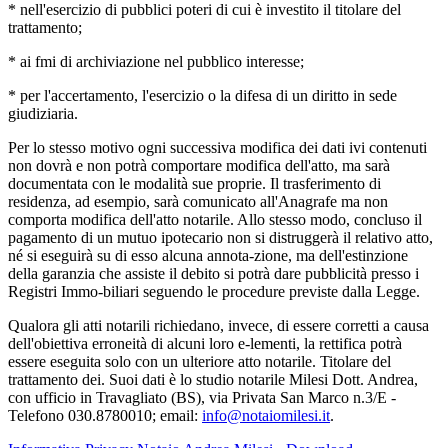
* nell'esercizio di pubblici poteri di cui è investito il titolare del
trattamento;
* ai fmi di archiviazione nel pubblico interesse;
* per l'accertamento, l'esercizio o la difesa di un diritto in sede
giudiziaria.
Per lo stesso motivo ogni successiva modifica dei dati ivi contenuti
non dovrà e non potrà comportare modifica dell'atto, ma sarà
documentata con le modalità sue proprie. Il trasferimento di
residenza, ad esempio, sarà comunicato all'Anagrafe ma non
comporta modifica dell'atto notarile. Allo stesso modo, concluso il
pagamento di un mutuo ipotecario non si distruggerà il relativo atto,
né si eseguirà su di esso alcuna annota-zione, ma dell'estinzione
della garanzia che assiste il debito si potrà dare pubblicità presso i
Registri Immo-biliari seguendo le procedure previste dalla Legge.
Qualora gli atti notarili richiedano, invece, di essere corretti a causa
dell'obiettiva erroneità di alcuni loro e-lementi, la rettifica potrà
essere eseguita solo con un ulteriore atto notarile. Titolare del
trattamento dei. Suoi dati è lo studio notarile Milesi Dott. Andrea,
con ufficio in Travagliato (BS), via Privata San Marco n.3/E -
Telefono 030.8780010; email:
info@notaiomilesi.it
.