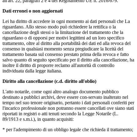
all'art. 22, paragrafi 2 e 4 del Regolamento UE n. 2016/679.
Dati erronei o non aggiornati
Lei ha diritto di accedere in ogni momento ai dati personali che La
riguardano. Allo stesso modo può richiedere la rettifica o la
cancellazione degli stessi o la limitazione del trattamento che la
riguardano o di opporsi per motivi legittimi ad un loro specifico
trattamento, oltre al diritto alla portabilità dei dati ed alla revoca del
consenso in qualsiasi momento senza pregiudicare la liceità del
trattamento basata sul consenso prestato prima della revoca e fatto
salvo quanto di seguito specificato per il diritto alla cancellazione, ha
inoltre il diritto di proporre reclamo all'autorità di controllo
individuata dalla legge italiana.
Diritto alla cancellazione (c.d. diritto all'oblio)
L'atto notarile, come ogni altro analogo documento pubblico
destinato a pubblici archivi, deve essere con-servato inalterato nel
tempo nel suo tenore originario, pertanto i dati personali conferiti per
l'incarico professionale non potranno essere cancellati ove siano stati
riportati in registri o atti tenuti secondo la Legge Notarile (L.
89/1913 e s.m.i.), in quanto acquisiti:
* per l'adempimento di un obbligo legale che richieda il trattamento;