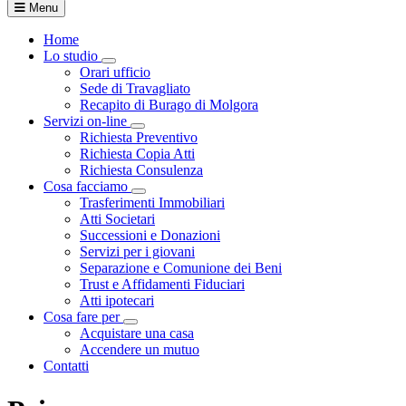
Menu
Home
Lo studio
Visualizza menù di secondo livello
Orari ufficio
Sede di Travagliato
Recapito di Burago di Molgora
Servizi on-line
Visualizza menù di secondo livello
Richiesta Preventivo
Richiesta Copia Atti
Richiesta Consulenza
Cosa facciamo
Visualizza menù di secondo livello
Trasferimenti Immobiliari
Atti Societari
Successioni e Donazioni
Servizi per i giovani
Separazione e Comunione dei Beni
Trust e Affidamenti Fiduciari
Atti ipotecari
Cosa fare per
Visualizza menù di secondo livello
Acquistare una casa
Accendere un mutuo
Contatti