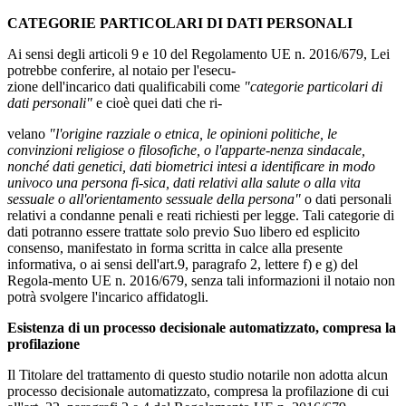
CATEGORIE PARTICOLARI DI DATI PERSONALI
Ai sensi degli articoli 9 e 10 del Regolamento UE n. 2016/679, Lei
potrebbe conferire, al notaio per l'esecu-
zione dell'incarico dati qualificabili come
"categorie particolari di
dati personali"
e cioè quei dati che ri-
velano
"l'origine razziale o etnica, le opinioni politiche, le
convinzioni religiose o filosofiche, o l'apparte-nenza sindacale,
nonché dati genetici, dati biometrici intesi a identificare in modo
univoco una persona fi-sica, dati relativi alla salute o alla vita
sessuale o all'orientamento sessuale della persona"
o dati personali
relativi a condanne penali e reati richiesti per legge. Tali categorie di
dati potranno essere trattate solo previo Suo libero ed esplicito
consenso, manifestato in forma scritta in calce alla presente
informativa, o ai sensi dell'art.9, paragrafo 2, lettere f) e g) del
Regola-mento UE n. 2016/679, senza tali informazioni il notaio non
potrà svolgere l'incarico affidatogli.
Esistenza di un processo decisionale automatizzato, compresa la
profilazione
Il Titolare del trattamento di questo studio notarile non adotta alcun
processo decisionale automatizzato, compresa la profilazione di cui